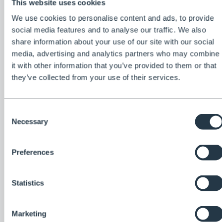
This website uses cookies
We use cookies to personalise content and ads, to provide
De Henchman Gereedschapstas is ontworpen om
social media features and to analyse our traffic. We also
gemakkelijk op het bovenste platform van elke
share information about your use of our site with our social
driepootladder te worden geplaatst. Vervoer gereedschap
media, advertising and analytics partners who may combine
eenvoudig en veilig op en neer uw ladder. Compatibel met
it with other information that you’ve provided to them or that
al onze driepootladders met platform, inclusief de originele
they’ve collected from your use of their services.
Henchman-driepootladders.
Veilige bevestiging
Consent
Ontworpen om stevig op het bovenste platform van de
Necessary
Selection
Henchman-driepootladder te passen. Sterke
klittenbandriemen worden stevig om de leuning gewikkeld,
zodat de tas precies blijft zitten waar u hem nodig heeft,
Preferences
zelfs als hij vol is.
Slimme organisatie
Statistics
Rommel is uit, orde is in. Meerdere compartimenten,
Marketing
zakken en elastische lussen helpen om snoeischaren,