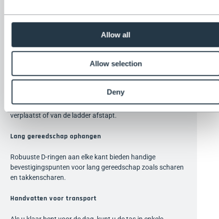
handschoenen, waterflessen en ander tuingereedschap op
hun plaats te houden – gemakkelijk te vinden, gemakkelijk
te bereiken.
Allow all
Direct zichtbaar
Allow selection
Dankzij de ritssluiting over de volledige breedte ziet u in één
oogopslag wat erin zit – geen gedoe, geen rommel. U
opent de tas, pakt wat u nodig heeft en gaat aan de slag.
Deny
Zorg ervoor dat de rits gesloten is en dat er geen
gereedschap aan de D-ringen hangt wanneer u de ladder
verplaatst of van de ladder afstapt.
Lang gereedschap ophangen
Robuuste D-ringen aan elke kant bieden handige
bevestigingspunten voor lang gereedschap zoals scharen
en takkenscharen.
Handvatten voor transport