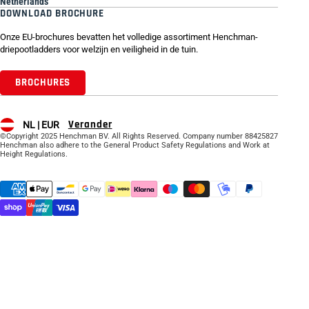
Netherlands
DOWNLOAD BROCHURE
Onze EU-brochures bevatten het volledige assortiment Henchman-
driepootladders voor welzijn en veiligheid in de tuin.
BROCHURES
Verander
NL |
EUR
©Copyright 2025 Henchman BV. All Rights Reserved. Company number 88425827
Henchman also adhere to the General Product Safety Regulations and Work at
Height Regulations.
Supported payment methods