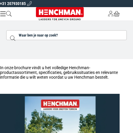
+31 207930185
Overslaan naar inhoud
Gratis levering in Nederland
Vijf jaar garantie op alle producten
Spec
OVER HENCHMAN
Zoeken...
LADDERS EN PLATFORMS
TUINGEREEDSCHAP
Brochure
VIND UW LADDER
In onze brochure vindt u het volledige Henchman-
NL |
EUR
productassortiment, specificaties, gebruikssituaties en relevante
informatie die u wilt weten voordat u uw Henchman bestelt.