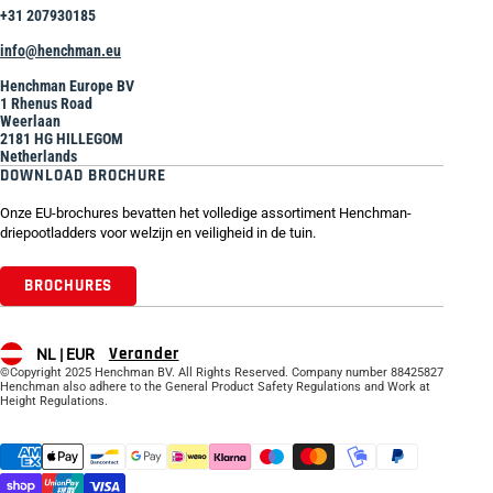
+31 207930185
info@henchman.eu
Henchman Europe BV
1 Rhenus Road
Weerlaan
2181 HG HILLEGOM
Netherlands
DOWNLOAD BROCHURE
Onze EU-brochures bevatten het volledige assortiment Henchman-
driepootladders voor welzijn en veiligheid in de tuin.
BROCHURES
Verander
NL |
EUR
©Copyright 2025 Henchman BV. All Rights Reserved. Company number 88425827
Henchman also adhere to the General Product Safety Regulations and Work at
Height Regulations.
Supported payment methods