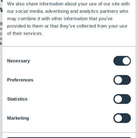
We also share information about your use of our site with
werkplatform
our social media, advertising and analytics partners who
may combine it with other information that you’ve
Bereik nieuwe hoogten en verbreed uw werkbereik. Ons
provided to them or that they’ve collected from your use
verstelbare platform biedt een werkhoogte van 150 cm tot 330
of their services.
cm voor de ATTP 3 en 210 cm tot 430 cm voor de ATTP 5 - ideaal
voor hoge plafonds en lastige takken. Veilige werkgrens van 150
kg.
Consent
Necessary
Selection
Preferences
Statistics
Marketing