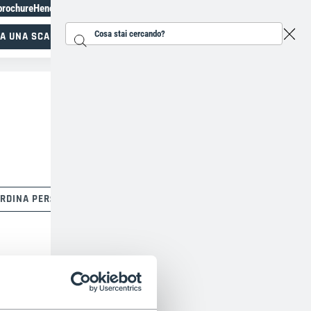
brochure
Henchman Premi Topiary
+31207930118
A UNA SCALA
Cerca...
Specialisti nel lavoro in altezza
RDINA PER: