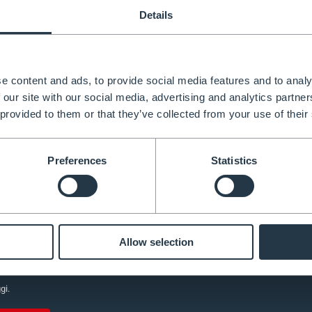
Details
e content and ads, to provide social media features and to analy
 our site with our social media, advertising and analytics partn
ONIBILE
DISPONIBILE
 provided to them or that they’ve collected from your use of their
trezzi
Ganci Da Parete Per Scala Co
Lucchetto
Preferences
Statistics
€89,00
Allow selection
Items 1-3 of 3
gi.