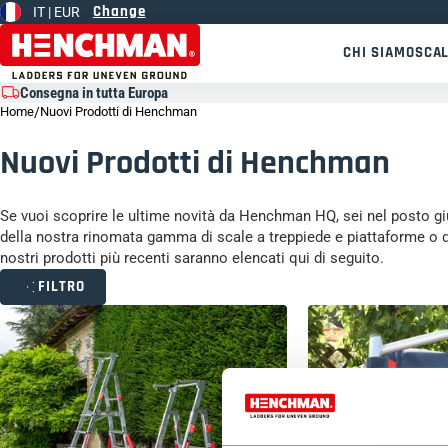
Change
IT |
EUR
Vai al contenuto
CHI SIAMO
SCAL
Consegna in tutta Europa
Home
/
Nuovi Prodotti di Henchman
Nuovi Prodotti di Henchman
Se vuoi scoprire le ultime novità da Henchman HQ, sei nel posto giu
della nostra rinomata gamma di scale a treppiede e piattaforme o di
nostri prodotti più recenti saranno elencati qui di seguito.
FILTRO
Cancella tutto