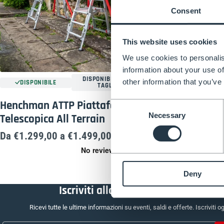
Consent
This website uses cookies
We use cookies to personalis
information about your use of
DISPONIBILE IN 2
DISP
other information that you’ve
DISPONIBILE
TAGLIE
Borsa Porta At
Henchman ATTP Piattaforma
Consent
Henchman
Necessary
Telescopica All Terrain
Selection
€149,00
Da €1.299,00 a €1.499,00
Deny
Iscriviti alla nostra newsletter
Ricevi tutte le ultime informazioni su eventi, saldi e offerte. Iscriviti og