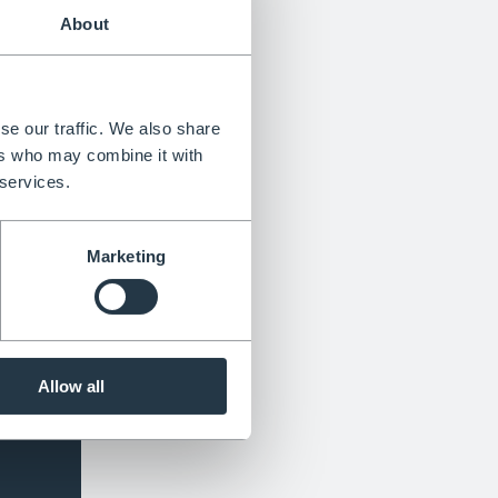
About
se our traffic. We also share
ers who may combine it with
 services.
n
Marketing
Allow all