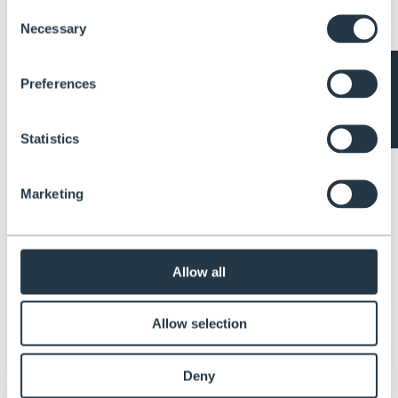
Consent
Necessary
Selection
Items 1-3 of 3
Iscriviti alla nostra newsletter
Preferences
Ricevi tutte le ultime informazioni su eventi, saldi e offerte. Iscriviti oggi.
E-mail
*
Statistics
Marketing
Chi siamo
Dal 1994 Henchman è specializzata nel mantenere i propri clienti al
sicuro in altezza. Le nostre scale e piattaforme sono appositamente
Allow all
progettate per essere stabili su terreni irregolari e prevenire cadute,
infortuni e incidenti.
Allow selection
CHI SIAMO
Chi siamo
Blog
Video
Deny
Guide Utente