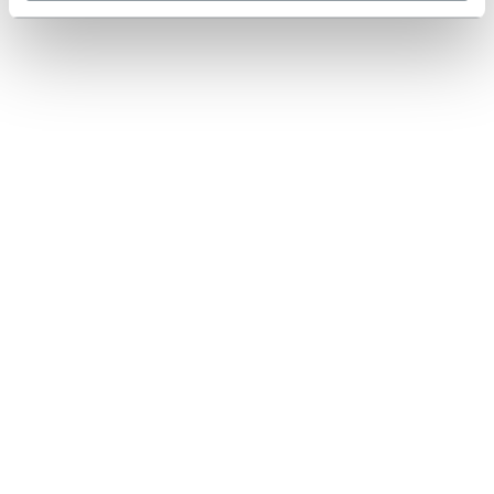
NOTE LEGALI
CONTATTI
+31207930118
info@henchman.eu
Henchman Europe BV
1 Rhenus Road
Weerlaan
2181 HG HILLEGOM
Paesi Bassi
SCARICA IL CATALOGO
I nostri cataloghi europei contengono la gamma completa di scale
treppiede Henchman per la sicurezza in giardino.
CATALOGHI
Change
IT |
EUR
©Copyright 2025 Henchman BV. Tutti i diritti riservati. Numero società 88425827
Henchman aderisce al Regolamento Generale sulla Sicurezza dei Prodotti e alle
normative sul lavoro in quota.