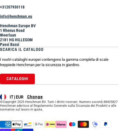
+31207930118
info@henchman.eu
Henchman Europe BV
1 Rhenus Road
Weerlaan
2181 HG HILLEGOM
Paesi Bassi
SCARICA IL CATALOGO
I nostri cataloghi europei contengono la gamma completa di scale
treppiede Henchman per la sicurezza in giardino.
CATALOGHI
Change
IT |
EUR
©Copyright 2025 Henchman BV. Tutti i diritti riservati. Numero società 88425827
Henchman aderisce al Regolamento Generale sulla Sicurezza dei Prodotti e alle
normative sul lavoro in quota.
Supported payment methods