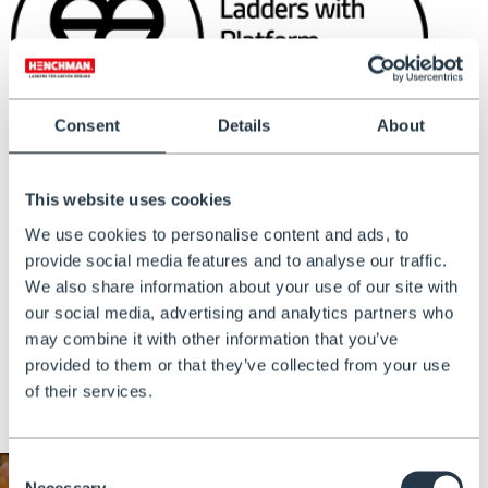
Consent
Details
About
This website uses cookies
We use cookies to personalise content and ads, to
provide social media features and to analyse our traffic.
Standard professionale per tutti
We also share information about your use of our site with
our social media, advertising and analytics partners who
Le nostre scale sono costruite per durare. Saldate a mano
may combine it with other information that you’ve
da professionisti e certificate dal British Standards
provided to them or that they’ve collected from your use
Institution (BSI) secondo la norma BS EN 131.
of their services.
Consent
Necessary