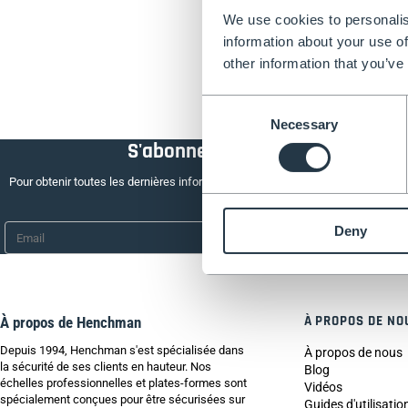
We use cookies to personalis
information about your use of
other information that you’ve
Consent
Necessary
Selection
S'abonner à la newsletter
Pour obtenir toutes les dernières informations, inscrivez-vous à la lettre d'inf
aujourd'hui.
Email
*
Deny
À PROPOS DE NO
À propos de Henchman
Depuis 1994, Henchman s'est spécialisée dans
À propos de nous
la sécurité de ses clients en hauteur. Nos
Blog
échelles professionnelles et plates-formes sont
Vidéos
spécialement conçues pour être sécurisées sur
Guides d'utilisatio