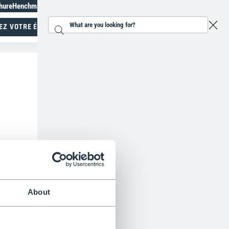
hure
Henchman Topiary Awards
+33 9 72 17 98 78
EZ VOTRE ÉCHELLE
Search...
Spécialiste du travail en hauteur
About