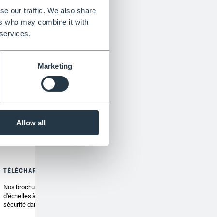
se our traffic. We also share
ers who may combine it with
 services.
Marketing
Allow all
TÉLÉCHARGER LA BROCHURE
Nos brochures UE présentent la gamme complète
d'échelles à trépied Henchman pour la santé et la
sécurité dans le jardin.