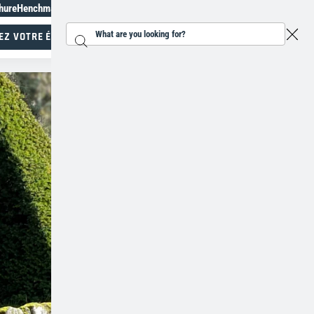
hure
Henchman Topiary Awards
+33 9 72 17 98 78
EZ VOTRE ÉCHELLE
Search...
Spécialiste du travail en hauteur