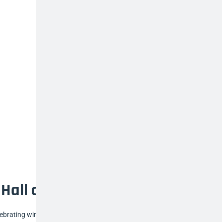
Hall of Fame!
elebrating winners and runners-up across