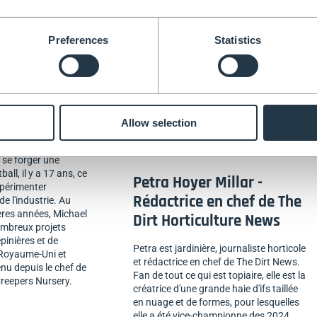
Preferences
Statistics
 -
horticole à
 Creepers
Allow selection
ns l'horticulture
e se forger une
ball, il y a 17 ans, ce
Petra Hoyer Millar -
expérimenter
Rédactrice en chef de The
de l'industrie. Au
ères années, Michael
Dirt Horticulture News
nombreux projets
pinières et de
Petra est jardinière, journaliste horticole
e Royaume-Uni et
et rédactrice en chef de The Dirt News.
enu depuis le chef de
Fan de tout ce qui est topiaire, elle est la
 Creepers Nursery.
créatrice d'une grande haie d'ifs taillée
en nuage et de formes, pour lesquelles
elle a été vice-championne des 2024