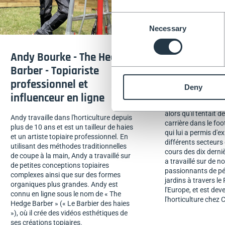
Consent
Necessary
Selection
Andy Bourke - The Hedge
Michael Buck
Barber - Topiariste
Responsable 
professionnel et
la pépinière
Deny
influenceur en ligne
Michael a débuté da
alors qu'il tentait d
Andy travaille dans l'horticulture depuis
carrière dans le foot
plus de 10 ans et est un tailleur de haies
qui lui a permis d'
et un artiste topiaire professionnel. En
différents secteurs 
utilisant des méthodes traditionnelles
cours des dix derni
de coupe à la main, Andy a travaillé sur
a travaillé sur de 
de petites conceptions topiaires
passionnants de pé
complexes ainsi que sur des formes
jardins à travers l
organiques plus grandes. Andy est
l'Europe, et est dev
connu en ligne sous le nom de « The
l'horticulture chez
Hedge Barber » (« Le Barbier des haies
»), où il crée des vidéos esthétiques de
ses créations topiaires.