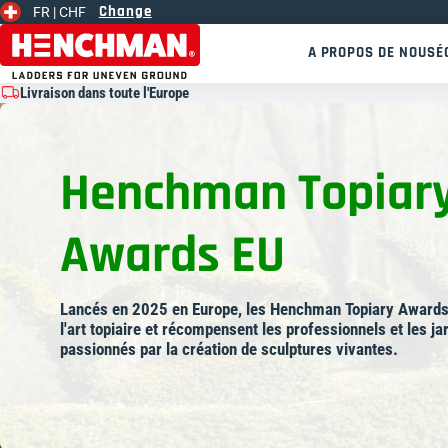
Change
FR |
CHF
Skip to content
A PROPOS DE NOUS
É
Livraison dans toute l'Europe
Henchman Topiar
Awards EU
Lancés en 2025 en Europe, les Henchman Topiary Awards c
l'art topiaire et récompensent les professionnels et les j
passionnés par la création de sculptures vivantes.