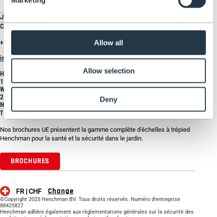
JURIDIQUE
CONTACTEZ-NOUS
Allow all
+33 9 72 17 98 78
info@henchman.fr
Allow selection
Henchman Europe BV
1 Rhenus Road
Weerlaan
2181 HG HILLEGOM
Deny
Netherlands
TÉLÉCHARGER LA BROCHURE
Nos brochures UE présentent la gamme complète d'échelles à trépied
Henchman pour la santé et la sécurité dans le jardin.
BROCHURES
Change
FR |
CHF
©Copyright 2025 Henchman BV. Tous droits réservés. Numéro d'entreprise
88425827
Henchman adhère également aux réglementations générales sur la sécurité des