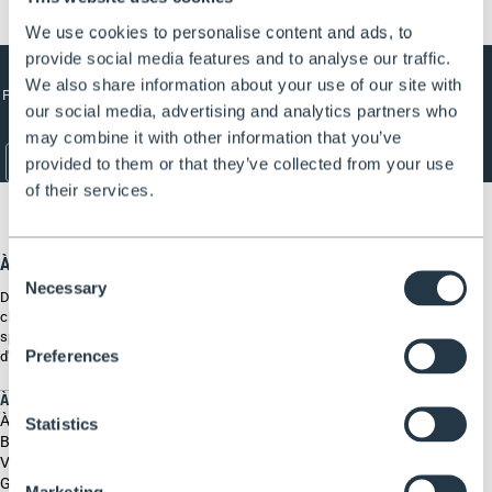
We use cookies to personalise content and ads, to
S'abonner à la newsletter
provide social media features and to analyse our traffic.
We also share information about your use of our site with
Pour obtenir toutes les dernières informations, inscrivez-vous à la lettre
our social media, advertising and analytics partners who
d'information dès aujourd'hui.
may combine it with other information that you’ve
Email
*
provided to them or that they’ve collected from your use
of their services.
À propos de Henchman
Consent
Necessary
Selection
Depuis 1994, Henchman s'est spécialisée dans la sécurité de ses
clients en hauteur. Nos échelles professionnelles et plates-formes sont
spécialement conçues pour être sécurisées sur des sols irréguliers afin
Preferences
d'éviter les chutes, les décès et les blessures.
À PROPOS DE NOUS
À propos de nous
Statistics
Blog
Vidéos
Guides d'utilisation
Marketing