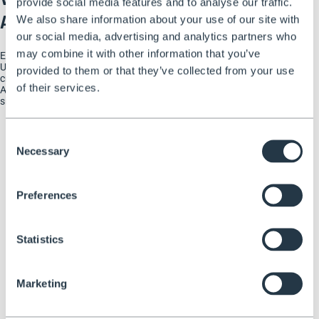
provide social media features and to analyse our traffic.
Arbeitsplattform
We also share information about your use of our site with
our social media, advertising and analytics partners who
may combine it with other information that you’ve
Erreichen Sie neue Höhen und erweitern Sie Ihr Einsatzspektrum.
Unsere verstellbare Plattform bietet einen Arbeitsbereich von 150
provided to them or that they’ve collected from your use
cm bis 330 cm für die ATTP 3 und von 210 cm bis 430 cm für die
of their services.
ATTP 5 – ideal für hohe Decken und schwer erreichbare Äste. Die
sichere Arbeitslast beträg 150 kg.
Consent
Necessary
Selection
Preferences
Statistics
Marketing