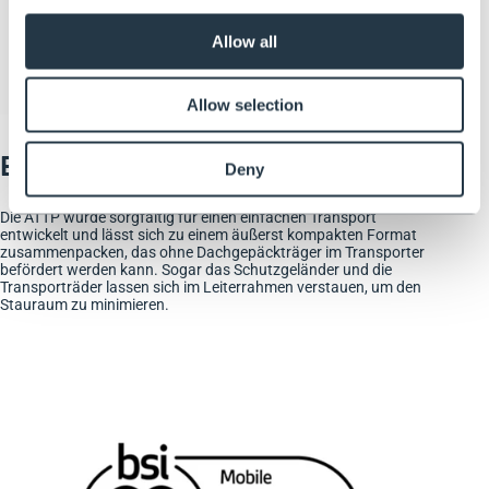
Allow all
Allow selection
Einfacher Transport an jeden Ort
Deny
Die ATTP wurde sorgfältig für einen einfachen Transport
entwickelt und lässt sich zu einem äußerst kompakten Format
zusammenpacken, das ohne Dachgepäckträger im Transporter
befördert werden kann. Sogar das Schutzgeländer und die
Transporträder lassen sich im Leiterrahmen verstauen, um den
Stauraum zu minimieren.