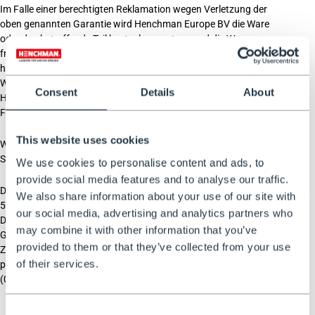
Im Falle einer berechtigten Reklamation wegen Verletzung der
oben genannten Garantie wird Henchman Europe BV die Ware
oder das betreffende Teil kostenlos ersetzen und die Ware
frachtfrei an den Kunden zurücksenden. Henchman Europe BV
haftet nur für Verluste, die vorhersehbar sind, aber wenn die
Waren für geschäftliche Zwecke verwendet werden, haftet
Consent
Details
About
Henchman Europe BV nicht für wirtschaftliche Verluste oder
Folgeschäden, Kosten oder Schäden.
This website uses cookies
Wenn Sie einen Anspruch geltend machen möchten, kontaktieren
Sie bitte Henchman Europe BV unter
info@henchman.eu
.
We use cookies to personalise content and ads, to
provide social media features and to analyse our traffic.
Die Garantie für alle von Henchman verkauften Produkte beträgt
We also share information about your use of our site with
5 Jahre. Nach dem Kauf erhalten Sie eine Rechnung per E-Mail.
our social media, advertising and analytics partners who
Diese Rechnung dient als Kaufnachweis für den Fall, dass ein
may combine it with other information that you’ve
Garantieanspruch geltend gemacht wird. Wenn Sie keinen
provided to them or that they’ve collected from your use
Zugang zu einem E-Mail-Konto haben, fordern Sie bitte eine
of their services.
physische Kopie der Rechnung unter der Telefonnummer +31
(0)88-8009857 an.
Consent