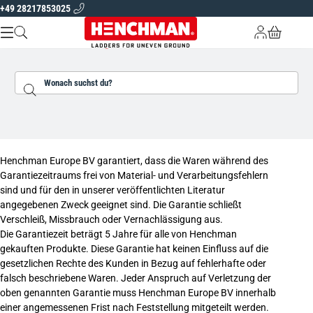
+49 28217853025
Zum Inhalt springen
Kostenlose Lieferung
5 Jahre Garantie auf alle Produkte
Spezialisten
ÜBER HENCHMAN
Suchen...
LEITERN UND PLATTFORMEN
GARTENGERÄTE
Unsere Garantie
FINDEN SIE IHRE LEITER
Henchman Europe BV garantiert, dass die Waren während des
DE |
EUR
Garantiezeitraums frei von Material- und Verarbeitungsfehlern
sind und für den in unserer veröffentlichten Literatur
angegebenen Zweck geeignet sind. Die Garantie schließt
Verschleiß, Missbrauch oder Vernachlässigung aus.
Die Garantiezeit beträgt 5 Jahre für alle von Henchman
gekauften Produkte. Diese Garantie hat keinen Einfluss auf die
gesetzlichen Rechte des Kunden in Bezug auf fehlerhafte oder
falsch beschriebene Waren. Jeder Anspruch auf Verletzung der
oben genannten Garantie muss Henchman Europe BV innerhalb
einer angemessenen Frist nach Feststellung mitgeteilt werden.