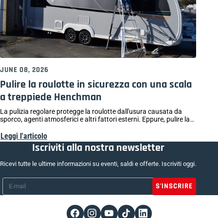
JUNE 08, 2026
Pulire la roulotte in sicurezza con una scala
a treppiede Henchman
La pulizia regolare protegge la roulotte dall'usura causata da
sporco, agenti atmosferici e altri fattori esterni. Eppure, pulire la
roulotte non è sempre semplice come sembra: raggiungere il
tetto, lavorare su superfici curve e farlo in sicurezza in quota
Leggi l'articolo
richiede l'attrezzatura giusta.
Iscriviti alla nostra newsletter
Ricevi tutte le ultime informazioni su eventi, saldi e offerte. Iscriviti oggi.
E-mail
*