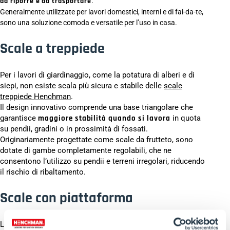
da riporre e da trasportare
.
Generalmente utilizzate per lavori domestici, interni e di fai-da-te,
sono una soluzione comoda e versatile per l’uso in casa.
Scale a treppiede
Per i lavori di giardinaggio, come la potatura di alberi e di
siepi, non esiste scala più sicura e stabile delle
scale
treppiede Henchman
.
Il design innovativo comprende una base triangolare che
garantisce
maggiore stabilità quando si lavora
in quota
su pendii, gradini o in prossimità di fossati.
Originariamente progettate come scale da frutteto, sono
dotate di gambe completamente regolabili, che ne
consentono l’utilizzo su pendii e terreni irregolari, riducendo
il rischio di ribaltamento.
Scale con piattaforma
Le scale a piattaforma hanno una struttura ad A simile a