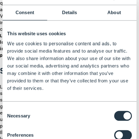
quella delle scale a libro, ma sono dotate di una piattaforma
al posto del gradino superiore.
Consent
Details
About
Versatili e pratiche, possono essere utilizzate anche per
interventi di manutenzione domestica o per pulire i tetti di
caravan e camper.
This website uses cookies
Le scale con piattaforma offrono una superficie di
lavoro più ampia e confortevole, consentendo di operare
We use cookies to personalise content and ads, to
in quota con maggiore stabilità, anche per periodi
provide social media features and to analyse our traffic.
prolungati.
We also share information about your use of our site with
our social media, advertising and analytics partners who
Scale a piattaforma telescopiche
may combine it with other information that you’ve
provided to them or that they’ve collected from your use
Le scale a piattaforma telescopiche offrono la stessa
of their services.
stabilità e lo stesso comfort delle scale a piattaforma
standard, con il vantaggio aggiuntivo di un'altezza regolabile
grazie a una struttura telescopica. Ciò consente di
Consent
estendere o retrarre facilmente la scala per adattarla a
Necessary
Selection
un'ampia gamma di attività, rendendola ideale sia per uso
professionale che domestico.
Il design compatto e pieghevole facilita anche il trasporto e
Preferences