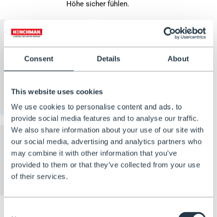
Höhe sicher fühlen.
Wackelfreies
EN131-
Consent
Details
About
Design
zertifiziert,
Gewichtsgrenze
This website uses cookies
150 kg
We use cookies to personalise content and ads, to
provide social media features and to analyse our traffic.
We also share information about your use of our site with
our social media, advertising and analytics partners who
may combine it with other information that you’ve
Vertrauenswürdig – mit 4,9 Sternen
provided to them or that they’ve collected from your use
auf TrustPilot
of their services.
Wählen Sie aus unseren
Consent