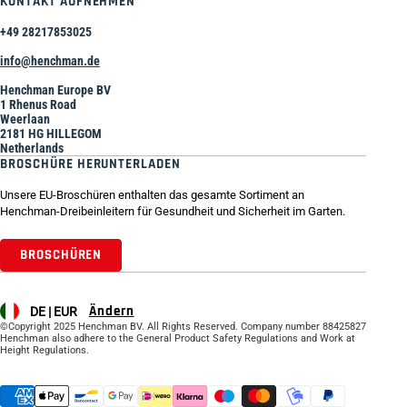
KONTAKT AUFNEHMEN
+49 28217853025
info@henchman.de
Henchman Europe BV
1 Rhenus Road
Weerlaan
2181 HG HILLEGOM
Netherlands
BROSCHÜRE HERUNTERLADEN
Unsere EU-Broschüren enthalten das gesamte Sortiment an
Henchman-Dreibeinleitern für Gesundheit und Sicherheit im Garten.
BROSCHÜREN
Ändern
DE |
EUR
©Copyright 2025 Henchman BV. All Rights Reserved. Company number 88425827
Henchman also adhere to the General Product Safety Regulations and Work at
Height Regulations.
Supported payment methods