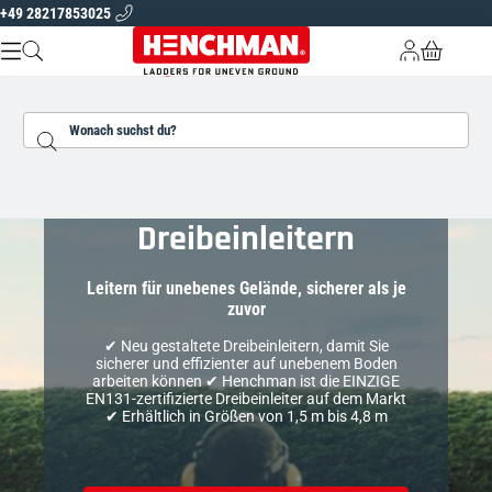
+49 28217853025
Zum Inhalt springen
Kostenlose Lieferung
5 Jahre Garantie auf alle Produkte
Spezialisten
ÜBER HENCHMAN
Suchen...
LEITERN UND PLATTFORMEN
GARTENGERÄTE
Henchman
FINDEN SIE IHRE LEITER
Dreibeinleitern
DE |
EUR
Leitern für unebenes Gelände, sicherer als je
zuvor
✔︎ ︎Neu gestaltete Dreibeinleitern, damit Sie
sicherer und effizienter auf unebenem Boden
arbeiten können
✔ Henchman ist die EINZIGE
EN131-zertifizierte Dreibeinleiter auf dem Markt
✔ Erhältlich in Größen von 1,5 m bis 4,8 m