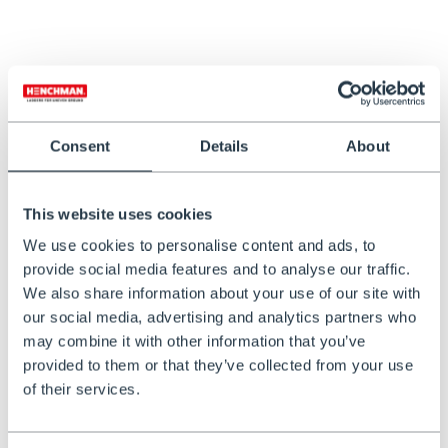
Henchman Tragegurt
Henchman Werkzeugtasche
€301,47
€149,00
Consent
Details
About
This website uses cookies
We use cookies to personalise content and ads, to
provide social media features and to analyse our traffic.
We also share information about your use of our site with
our social media, advertising and analytics partners who
AUF LAGER
may combine it with other information that you’ve
Abschließbare Leiter-
provided to them or that they’ve collected from your use
Wandhalterung
of their services.
€89,00