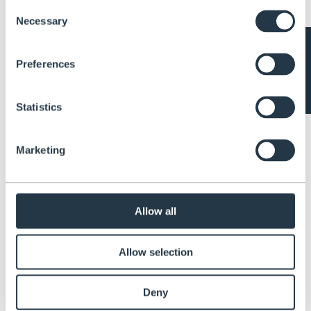
Consent
Artikel 1 - 3 von 3
Necessary
Selection
Abonnieren Sie unseren Newsletter
Melden Sie sich noch heute für unseren Newsletter an, um die
Preferences
neuesten Informationen zu erhalten.
Email
*
Statistics
Marketing
Über Henchman
Henchman ist seit 1994 darauf spezialisiert, seinen Kunden Sicherheit
in der Höhe zu bieten. Unsere Dreibeinleitern und Plattformen sind
Allow all
speziell für einen sicheren Stand auf unebenem Untergrund konzipiert,
um Abstürze, Todesfälle und Verletzungen zu vermeiden.
ÜBER UNS
Allow selection
Über uns
Blog
Videos
Deny
Benutzerhandbücher