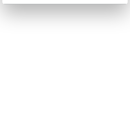
RECHTLICHES
KONTAKT AUFNEHMEN
+49 28217853025
info@henchman.de
Henchman Europe BV
1 Rhenus Road
Weerlaan
2181 HG HILLEGOM
Netherlands
BROSCHÜRE HERUNTERLADEN
Unsere EU-Broschüren enthalten das gesamte Sortiment an
Henchman-Dreibeinleitern für Gesundheit und Sicherheit im Garten.
BROSCHÜREN
Ändern
DE |
EUR
©Copyright 2025 Henchman BV. All Rights Reserved. Company number 88425827
Henchman also adhere to the General Product Safety Regulations and Work at
Height Regulations.