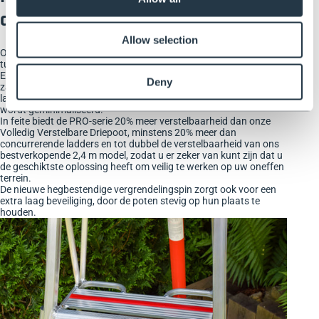
alle omgevingen
Allow selection
Onze PRO driepootladder maakt het gemakkelijker dan ooit om
tuin- en doe-het-zelf-taken te voltooien, ongeacht de omgeving.
Elke poot is onafhankelijk verstelbaar om schuine oppervlakken,
Deny
zachte grond en trappen te accommoderen. Dit maakt klussen in
lastige terreinen eenvoudig, omdat de kans voor een ongeluk
wordt geminimaliseerd.
In feite biedt de PRO-serie 20% meer verstelbaarheid dan onze
Volledig Verstelbare Driepoot, minstens 20% meer dan
concurrerende ladders en tot dubbel de verstelbaarheid van ons
bestverkopende 2,4 m model, zodat u er zeker van kunt zijn dat u
de geschiktste oplossing heeft om veilig te werken op uw oneffen
terrein.
De nieuwe hegbestendige vergrendelingspin zorgt ook voor een
extra laag beveiliging, door de poten stevig op hun plaats te
houden.