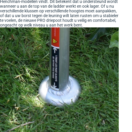
Henchman-modellen vindt. Dit betekent dat u ondersteund wordt
wanneer u aan de top van de ladder werkt en ook lager. Of u nu
verschillende klussen op verschillende hoogtes moet aanpakken,
of dat u uw borst tegen de leuning wilt laten rusten om u stabieler
te voelen, de nieuwe PRO driepoot houdt u veilig en comfortabel,
ongeacht op welk niveau u aan het werk bent.