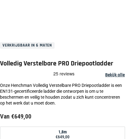
VERKRIJGBAAR IN 6 MATEN
Volledig Verstelbare PRO Driepootladder
Bekijk alle
Onze Henchman Volledig Verstelbare PRO Driepootladder is een
EN131-gecertificeerde ladder die ontworpen is om u te
beschermen en veilig te houden zodat u zich kunt concentreren
op het werk dat u moet doen.
Van €649,00
Formaat
1,8m
€649,00