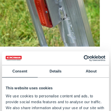
Hegbestendige borgpen
De vernieuwde, haagbestendige borgpen is ontworpen
Consent
Details
About
voor professioneel gebruik. Deze slimme oplossing zorgt
ervoor dat de poten van uw EN131-gekeurde ladder stevig
vergrendeld blijven – zelfs wanneer u werkt tussen
struiken, heggen of takken. Zo blijft u gefocust op uw taak,
This website uses cookies
zonder zorgen over stabiliteit.
We use cookies to personalise content and ads, to
provide social media features and to analyse our traffic.
We also share information about your use of our site with