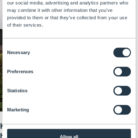
our social media, advertising and analytics partners who
may combine it with other information that you’ve
provided to them or that they’ve collected from your use
of their services.
Consent
Necessary
Selection
Preferences
Statistics
Marketing
Kenmerken van het harnas voor
het snoeien van heggen
Allow all