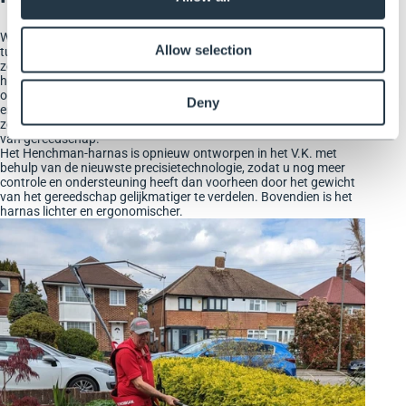
We staan bekend om het waarborgen van de veiligheid van
Allow selection
tuiniers bij het werken op hoogte, maar we willen er ook voor
zorgen dat ze veilig zijn op de grond. Ons harnas voor
heggenscharen en grastrimmers doet precies dat. Het verlicht het
ongemak dat bepaalde taken met zich meebrengen en zorgt
Deny
ervoor dat u uw tuin kunt snoeien, opruimen en onderhouden
zonder pijn of vermoeidheid te ervaren door het langdurig dragen
van gereedschap.
Het Henchman-harnas is opnieuw ontworpen in het V.K. met
behulp van de nieuwste precisietechnologie, zodat u nog meer
controle en ondersteuning heeft dan voorheen door het gewicht
van het gereedschap gelijkmatiger te verdelen. Bovendien is het
harnas lichter en ergonomischer.