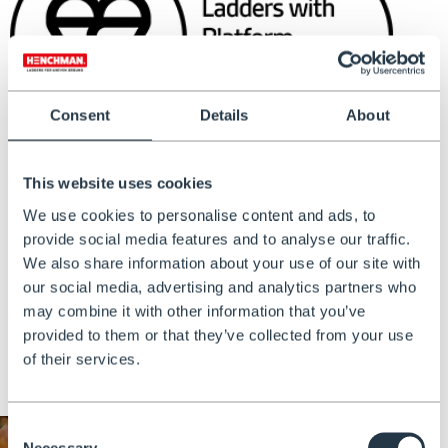
Consent
Details
About
This website uses cookies
We use cookies to personalise content and ads, to
provide social media features and to analyse our traffic.
Standard professionale per tutti
We also share information about your use of our site with
our social media, advertising and analytics partners who
Le nostre scale sono costruite per durare. Saldate a mano
may combine it with other information that you’ve
da professionisti e certificate dal British Standards
provided to them or that they’ve collected from your use
Institution (BSI) secondo la norma BS EN 131.
of their services.
Consent
Necessary