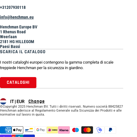
+31207930118
info@henchman.eu
Henchman Europe BV
1 Rhenus Road
Weerlaan
2181 HG HILLEGOM
Paesi Bassi
SCARICA IL CATALOGO
I nostri cataloghi europei contengono la gamma completa di scale
treppiede Henchman per la sicurezza in giardino.
CATALOGHI
Change
IT |
EUR
©Copyright 2025 Henchman BV. Tutti i diritti riservati. Numero società 88425827
Henchman aderisce al Regolamento Generale sulla Sicurezza dei Prodotti e alle
normative sul lavoro in quota.
Supported payment methods