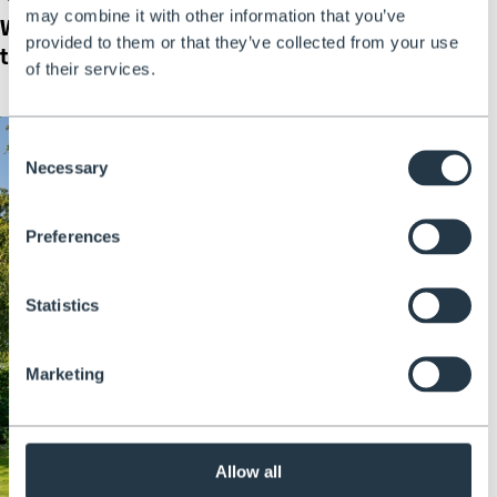
may combine it with other information that you’ve
Wildlife-Friendly Gardens: A Guide
Which Ladd
provided to them or that they’ve collected from your use
to Attracting Wildlife
of their services.
Consent
Necessary
Selection
Preferences
Statistics
Marketing
Allow all