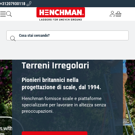
+31207930118
Vai al contenuto
Consegna in tutta Europa
Garanzia 5 anni su tutti i prodotti
Specialisti
CHI SIAMO
Cerca...
SCALE A TREPPIEDE PIATTAFORME
ATTREZZI DA GIARDINO
Scale Sicure per
TROVA UNA SCALA
Terreni Irregolari
IT |
EUR
Pionieri britannici nella
progettazione di scale, dal 1994.
Henchman fornisce scale e piattaforme
specializzate per lavorare in altezza senza
preoccupazioni.