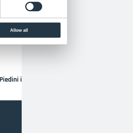
Valutato 4,9 su Trustpilot
eppiede:
Allow all
Piedini in gomma gratuiti