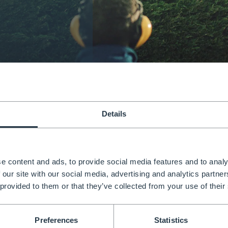
Details
e Henchman è regolabile,
ificata EN131.
e content and ads, to provide social media features and to analy
qualsiasi tipo di terreno. Con piena regolabilità, puoi
 our site with our social media, advertising and analytics partn
zza in altezza.
 provided to them or that they’ve collected from your use of their
Preferences
Statistics