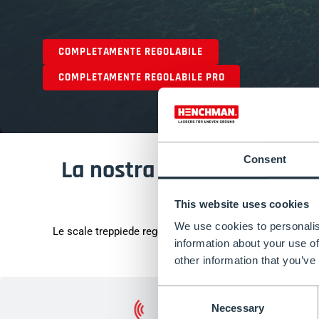
COMPLETAMENTE REGOLABILE
COMPLETAMENTE REGOLABILE PRO
Consent
La nostra Scala Treppied
versatile e cert
This website uses cookies
We use cookies to personalis
Le scale treppiede regolabili ti permettono di affrontare 
information about your use of
lavorarecon sicure
other information that you’ve
Consent
Necessary
Selection