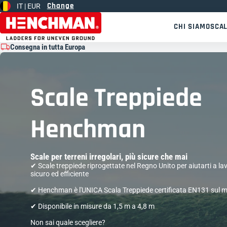
Change
IT |
EUR
Vai al contenuto
CHI SIAMO
SCAL
Consegna in tutta Europa
Scale Treppiede
Henchman
Scale per terreni irregolari, più sicure che mai
✔︎ ︎Scale treppiede riprogettate nel Regno Unito per aiutarti a l
sicuro ed efficiente
✔ Henchman è l'UNICA Scala Treppiede certificata EN131 sul 
✔ Disponibile in misure da 1,5 m a 4,8 m
Non sai quale scegliere?