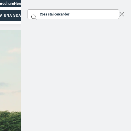
brochure
Henchman Premi Topiary
+31207930118
A UNA SCALA
Cerca...
Specialisti nel lavoro in altezza