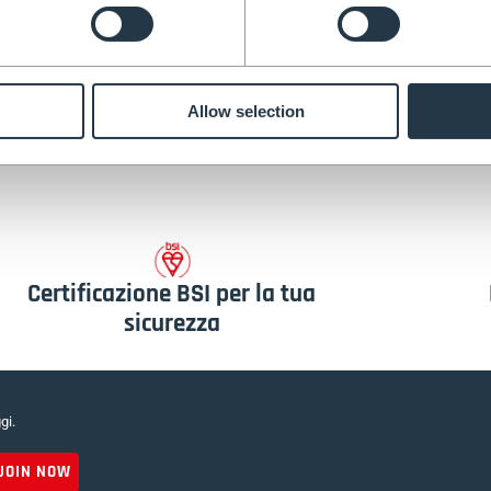
Certificazione EN131 — limite di
carico 150 kg
nostre NUOVE scale tr
Allow selection
Certificazione BSI per la tua
sicurezza
gi.