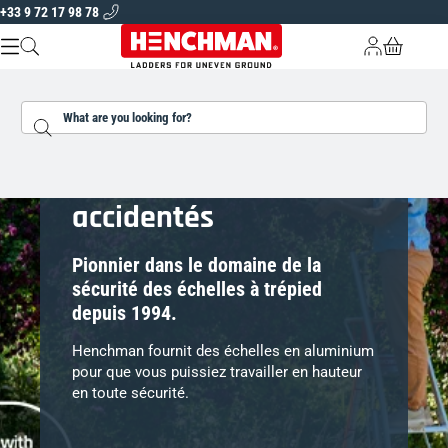
+33 9 72 17 98 78
Skip to content
Livraison dans toute l'Europe
Garantie de 5 ans sur tous nos produits
A PROPOS DE NOUS
Search...
ÉCHELLES ET PLATES-FORMES
OUTILS DE JARDINAGE
Échelles pour terrains
TROUVEZ VOTRE ÉCHELLE
accidentés
FR |
EUR
Pionnier dans le domaine de la
sécurité des échelles à trépied
depuis 1994.
Henchman fournit des échelles en aluminium
pour que vous puissiez travailler en hauteur
en toute sécurité.