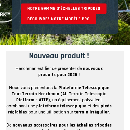
NOTRE GAMME D’ÉCHELLES TRIPODES
DÉCOUVREZ NOTRE MODÈLE PRO
Nouveau produit !
Henchman est fier de présenter de
nouveaux
produits pour 2026
!
Nous vous présentons la
Plateforme Télescopique
Tout Terrain Henchman (All Terrain Telescopic
Platform – ATTP)
, un équipement polyvalent
combinant une
plateforme télescopique
et des
pieds
réglables
pour une utilisation sur
terrain irrégulier
.
De
nouveaux accessoires pour les échelles tripodes