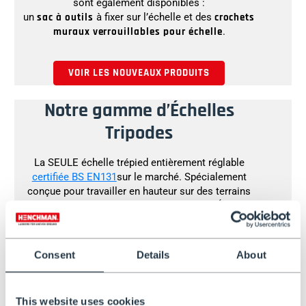
sont également disponibles :
un
sac à outils
à fixer sur l’échelle et des
crochets
muraux verrouillables pour échelle
.
VOIR LES NOUVEAUX PRODUITS
Notre gamme d’Échelles
Tripodes
La SEULE échelle trépied entièrement réglable
certifiée BS EN131
sur le marché. Spécialement
conçue pour travailler en hauteur sur des terrains
irréguliers et meubles en toute sécurité, l’Échelle
Tripode Entièrement Réglable allie une stabilité et une
légèreté exceptionnelle. Quel que soit l’équipement
que vous utilisez actuellement pour tailler vos arbres
Consent
Details
About
et vos haies, passez au niveau supérieur !
This website uses cookies
DÉCOUVREZ NOS ÉCHELLES TRÉPIED