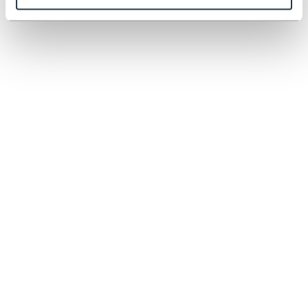
Guides d'utilisation
JURIDIQUE
CONTACTEZ-NOUS
+33 9 72 17 98 78
info@henchman.fr
Henchman Europe BV
1 Rhenus Road
Weerlaan
2181 HG HILLEGOM
Netherlands
TÉLÉCHARGER LA BROCHURE
Nos brochures UE présentent la gamme complète d'échelles à trépied
Henchman pour la santé et la sécurité dans le jardin.
BROCHURES
Change
FR |
EUR
©Copyright 2025 Henchman BV. Tous droits réservés. Numéro d'entreprise
88425827