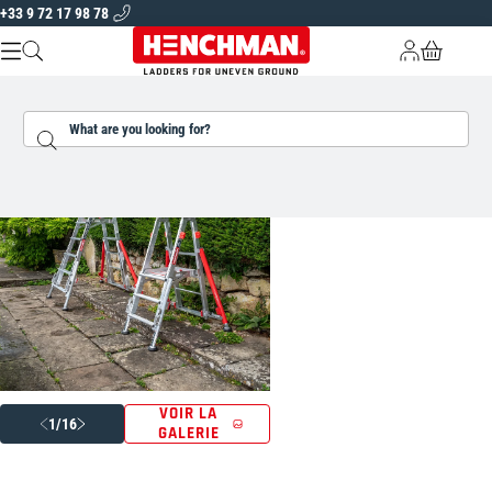
+33 9 72 17 98 78
Skip to content
Livraison dans toute l'Europe
Garantie de 5 ans sur tous nos produits
Home
/
Henchman ATTP Plateforme Télescopique Tout-terrain
A PROPOS DE NOUS
Search...
ÉCHELLES ET PLATES-FORMES
OUTILS DE JARDINAGE
TROUVEZ VOTRE ÉCHELLE
FR |
EUR
VOIR LA
1/16
GALERIE