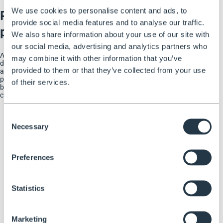
We use cookies to personalise content and ads, to
Plateforme de travail réglable et
provide social media features and to analyse our traffic.
portable
We also share information about your use of our site with
our social media, advertising and analytics partners who
Atteignez de nouvelles hauteurs et élargissez votre champ
may combine it with other information that you’ve
d'action. Notre plateforme réglable offre une hauteur de travail
provided to them or that they’ve collected from your use
allant de 150 cm à 330 cm pour l'ATTP 3 et de 210 cm à 430 cm
pour l'ATTP 5, ce qui est idéal pour les plafonds hauts et les
of their services.
branches difficiles d'accès. La plateforme peut supporter une
charge totale maximale de 150 kg.
Consent
Necessary
Selection
Preferences
Statistics
Marketing