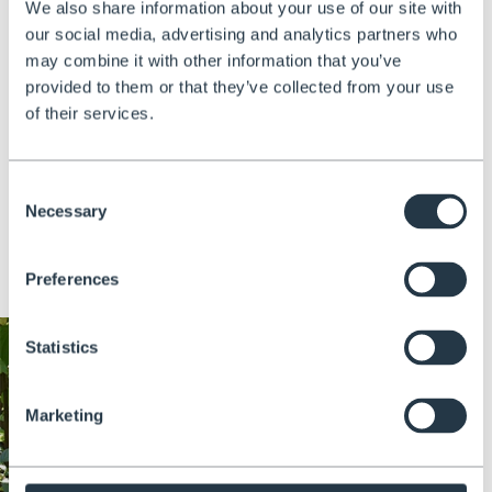
We also share information about your use of our site with
our social media, advertising and analytics partners who
may combine it with other information that you’ve
provided to them or that they’ve collected from your use
Leiter für drinnen und draußen
of their services.
Unsere Dreibeinleiter ist für unterschiedlichste Einsätze
konzipiert. Mit den kostenlosen Gummifüßen schützt sie
Consent
empfindliche Böden im Innenbereich und erweitert die
Necessary
Selection
Einsatzmöglichkeiten – ideal für Gartenarbeiten,
Renovierungen oder den professionellen Gebrauch.
Preferences
Statistics
Marketing