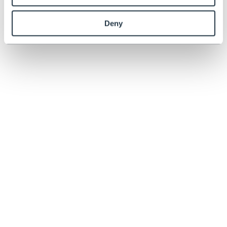
speziell für einen sicheren Stand auf unebenem Untergrund konzipiert,
um Abstürze, Todesfälle und Verletzungen zu vermeiden.
Deny
ÜBER UNS
Über uns
Blog
Videos
Benutzerhandbücher
RECHTLICHES
KONTAKT AUFNEHMEN
+49 28217853025
info@henchman.de
Henchman Europe BV
1 Rhenus Road
Weerlaan
2181 HG HILLEGOM
Netherlands
BROSCHÜRE HERUNTERLADEN
Unsere EU-Broschüren enthalten das gesamte Sortiment an
Henchman-Dreibeinleitern für Gesundheit und Sicherheit im Garten.